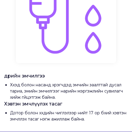
Өдрийн эмчилгээ
Хүүхэд болон насанд хүрэгчдэд эмчийн заалттай дусал
тариа, эмийн эмчилгээг нарийн мэргэжлийн сувилагч
хийж гүйцэтгэж байна.
Хэвтэн эмчлүүлэх тасаг
Дотор болон хүүхдийн чиглэлээр нийт 17 ор бүхий хэвтэн
эмчлүүлэх тасаг нэгж ажиллаж байна.