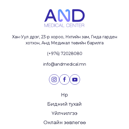
Хан-Уул дүүрэг, 23-р хороо, Нүхтийн зам, Гүмүда гарден
хотхон, Анд Медикал төвийн барилга
(+976) 72028080
info@andmedical.mn
Нүүр
Бидний тухай
Үйлчилгээ
Онлайн зөвлөгөө